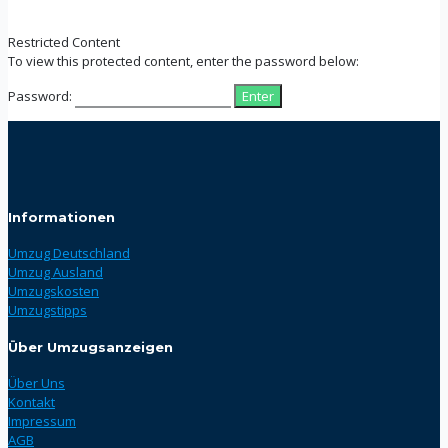
Restricted Content
To view this protected content, enter the password below:
Password:
Informationen
Umzug Deutschland
Umzug Ausland
Umzugskosten
Umzugstipps
Über Umzugsanzeigen
Über Uns
Kontakt
Impressum
AGB