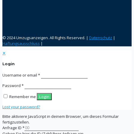
© 2024 Umzugsanzeigen. All Rights Reserved. |
Datenschutz
|
Haftungsausschluss
|
✕
Login
Username or email
*
Password
*
Remember me
Login
Lost your password?
Bitte aktiviere JavaScript in deinem Browser, um dieses Formular
fertigzustellen.
Anfrage ID
*
Geben Sie hier die ID (Zahl) Ihrer Anfrage ein