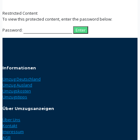
Restricted Content
To view this protected content, enter the password below:
Password:
Informationen
Umzug Deutschland
Umzug Ausland
Umzugskosten
Umzugstipps
Über Umzugsanzeigen
Über Uns
Kontakt
Impressum
AGB