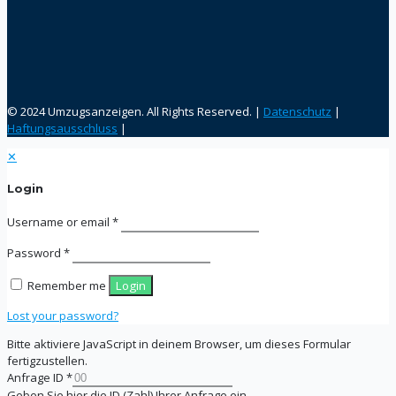
© 2024 Umzugsanzeigen. All Rights Reserved. |
Datenschutz
|
Haftungsausschluss
|
✕
Login
Username or email
*
Password
*
Remember me
Login
Lost your password?
Bitte aktiviere JavaScript in deinem Browser, um dieses Formular
fertigzustellen.
Anfrage ID
*
Geben Sie hier die ID (Zahl) Ihrer Anfrage ein