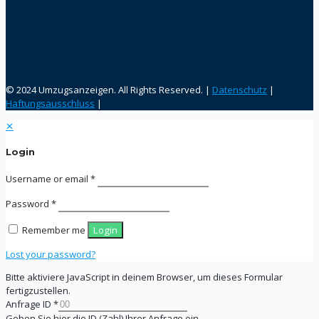
© 2024 Umzugsanzeigen. All Rights Reserved. |
Datenschutz
|
Haftungsausschluss
|
✕
Login
Username or email
*
Password
*
Remember me
Login
Lost your password?
Bitte aktiviere JavaScript in deinem Browser, um dieses Formular
fertigzustellen.
Anfrage ID
*
Geben Sie hier die ID (Zahl) Ihrer Anfrage ein