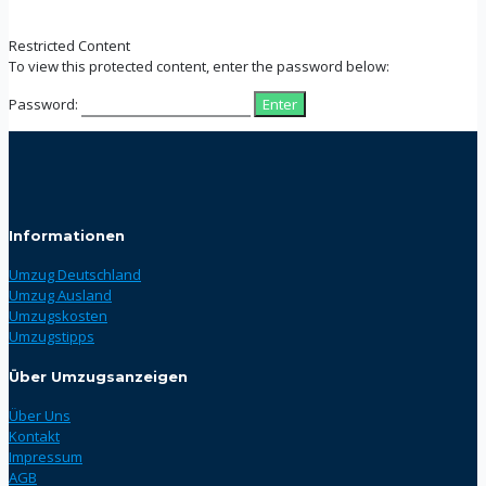
Restricted Content
To view this protected content, enter the password below:
Password:
Informationen
Umzug Deutschland
Umzug Ausland
Umzugskosten
Umzugstipps
Über Umzugsanzeigen
Über Uns
Kontakt
Impressum
AGB