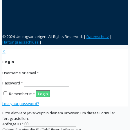
© 2024 Umzugsanzeigen. All Rights Reserved. |
Datenschutz
|
Haftungsausschluss
|
✕
Login
Username or email
*
Password
*
Remember me
Login
Lost your password?
Bitte aktiviere JavaScript in deinem Browser, um dieses Formular
fertigzustellen.
Anfrage ID
*
Geben Sie hier die ID (Zahl) Ihrer Anfrage ein