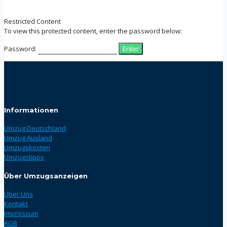
Restricted Content
To view this protected content, enter the password below:
Password:
Informationen
Umzug Deutschland
Umzug Ausland
Umzugskosten
Umzugstipps
Über Umzugsanzeigen
Über Uns
Kontakt
Impressum
AGB