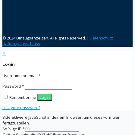
© 2024 Umzugsanzeigen. All Rights Reserved. |
Datenschutz
|
Haftungsausschluss
|
✕
Login
Username or email
*
Password
*
Remember me
Login
Lost your password?
Bitte aktiviere JavaScript in deinem Browser, um dieses Formular
fertigzustellen.
Anfrage ID
*
Geben Sie hier die ID (Zahl) Ihrer Anfrage ein