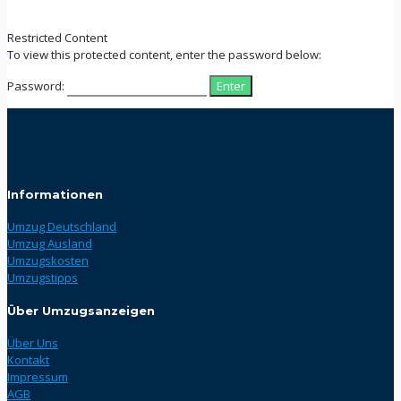
Restricted Content
To view this protected content, enter the password below:
Password:
Informationen
Umzug Deutschland
Umzug Ausland
Umzugskosten
Umzugstipps
Über Umzugsanzeigen
Über Uns
Kontakt
Impressum
AGB