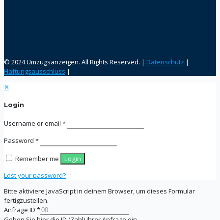
© 2024 Umzugsanzeigen. All Rights Reserved. |
Datenschutz
|
Haftungsausschluss
|
✕
Login
Username or email
*
Password
*
Remember me
Login
Lost your password?
Bitte aktiviere JavaScript in deinem Browser, um dieses Formular
fertigzustellen.
Anfrage ID
*
Geben Sie hier die ID (Zahl) Ihrer Anfrage ein