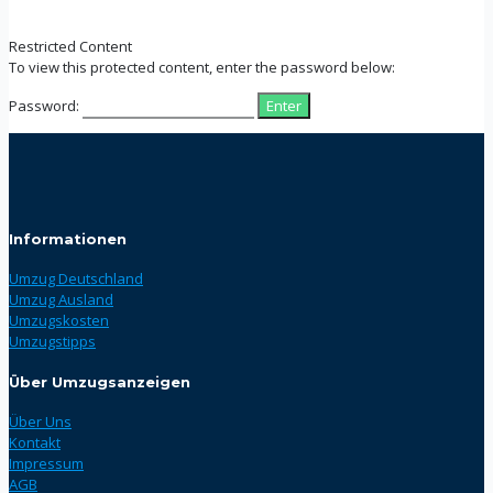
Restricted Content
To view this protected content, enter the password below:
Password:
Informationen
Umzug Deutschland
Umzug Ausland
Umzugskosten
Umzugstipps
Über Umzugsanzeigen
Über Uns
Kontakt
Impressum
AGB