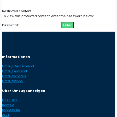
Restricted Content
To view this protected content, enter the password below:
Password:
Informationen
Umzug Deutschland
Umzug Ausland
Umzugskosten
Umzugstipps
Über Umzugsanzeigen
Über Uns
Kontakt
Impressum
AGB