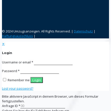
© 2024 Umzugsanzeigen. All Rights Reserved. |
Datenschutz
|
Haftungsausschluss
|
✕
Login
Username or email
*
Password
*
Remember me
Login
Lost your password?
Bitte aktiviere JavaScript in deinem Browser, um dieses Formular
fertigzustellen.
Anfrage ID
*
Geben Sie hier die ID (Zahl) Ihrer Anfrage ein