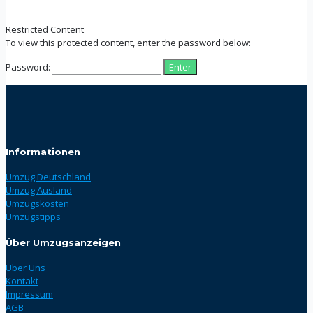
Restricted Content
To view this protected content, enter the password below:
Password:
Informationen
Umzug Deutschland
Umzug Ausland
Umzugskosten
Umzugstipps
Über Umzugsanzeigen
Über Uns
Kontakt
Impressum
AGB