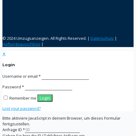
© 2024 Umzugsanzeigen. All Rights Reserved. |
Datenschutz
|
Haftungsausschluss
|
✕
Login
Username or email
*
Password
*
Remember me
Login
Lost your password?
Bitte aktiviere JavaScript in deinem Browser, um dieses Formular
fertigzustellen.
Anfrage ID
*
Geben Sie hier die ID (Zahl) Ihrer Anfrage ein