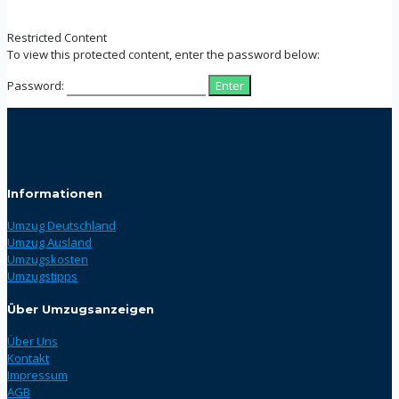
Restricted Content
To view this protected content, enter the password below:
Password:
Informationen
Umzug Deutschland
Umzug Ausland
Umzugskosten
Umzugstipps
Über Umzugsanzeigen
Über Uns
Kontakt
Impressum
AGB