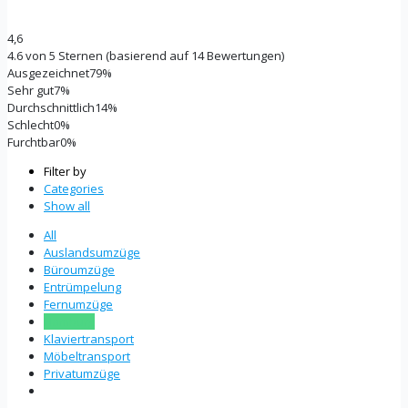
4,6
Rated
4.6 von 5 Sternen (basierend auf 14 Bewertungen)
4.6
Ausgezeichnet
79%
out
Sehr gut
7%
of
Durchschnittlich
14%
5
Schlecht
0%
Furchtbar
0%
Filter by
Categories
Show all
All
Auslandsumzüge
Büroumzüge
Entrümpelung
Fernumzüge
Hamburg
Klaviertransport
Möbeltransport
Privatumzüge