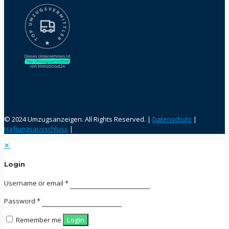
© 2024 Umzugsanzeigen. All Rights Reserved. |
Datenschutz
|
Haftungsausschluss
|
✕
Login
Username or email
*
Password
*
Remember me
Login